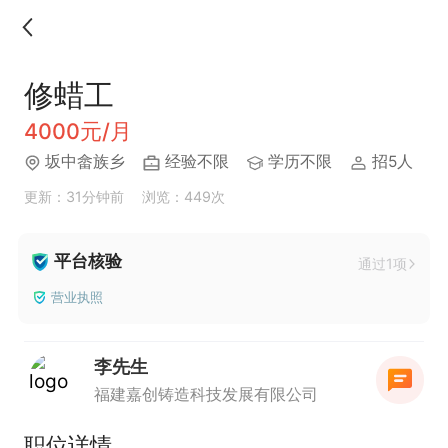
修蜡工
4000元/月
坂中畲族乡
经验不限
学历不限
招5人
更新：31分钟前
浏览：449次
平台核验
通过1项
营业执照
李先生
福建嘉创铸造科技发展有限公司
职位详情